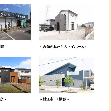
病院
～念願の私たちのマイホーム～
邸～
～鯖江市 T様邸～