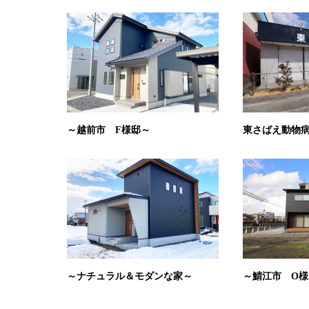
～越前市 F様邸～
東さばえ動物
～ナチュラル＆モダンな家～
～鯖江市 O様