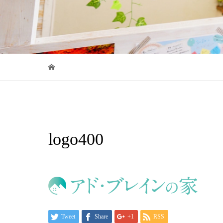
logo400
Tweet
Share
+1
RSS