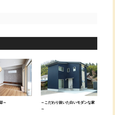
邸～
～こだわり抜いた白いモダンな家
～