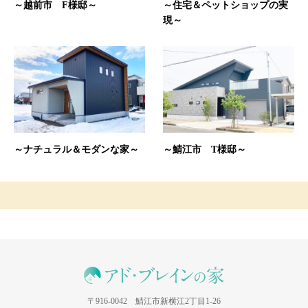
～越前市 F様邸～
～住宅＆ペットショップの実
現～
～ナチュラル＆モダンな家～
～鯖江市 T様邸～
〒916-0042 鯖江市新横江2丁目1-26