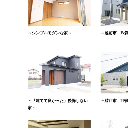
～シンプルモダンな家～
～越前市 F様
～『建てて良かった』後悔しない
～鯖江市 T様
家～