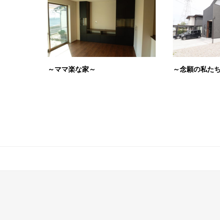
～ママ楽な家～
～念願の私た