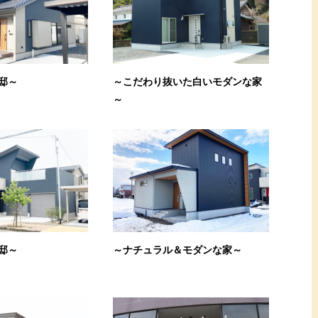
邸～
～こだわり抜いた白いモダンな家
～
邸～
～ナチュラル＆モダンな家～