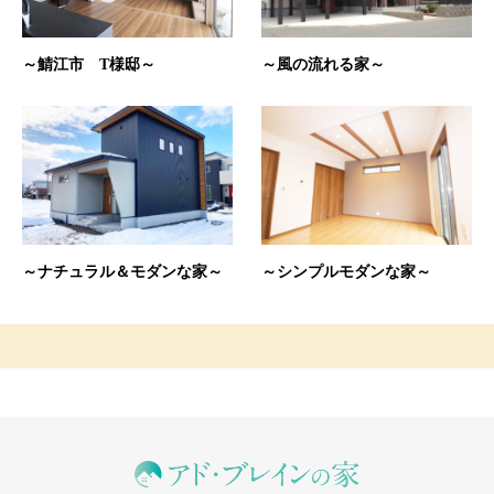
～鯖江市 T様邸～
～風の流れる家～
～ナチュラル＆モダンな家～
～シンプルモダンな家～