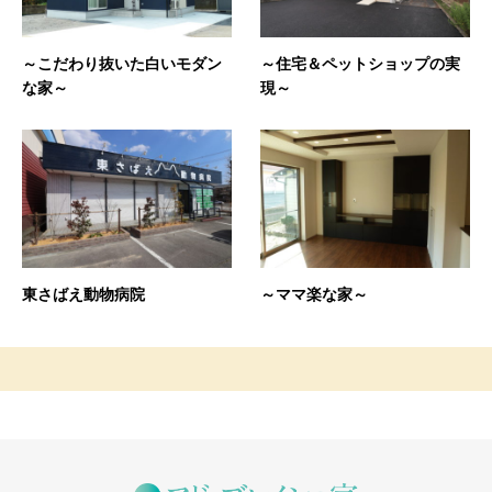
～こだわり抜いた白いモダン
～住宅＆ペットショップの実
な家～
現～
東さばえ動物病院
～ママ楽な家～