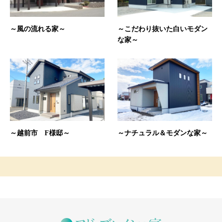
～風の流れる家～
～こだわり抜いた白いモダン
な家～
～越前市 F様邸～
～ナチュラル＆モダンな家～