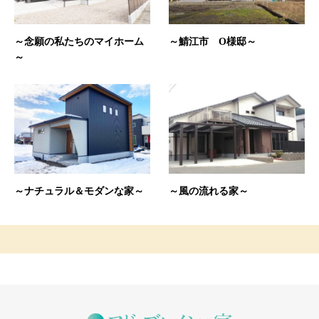
～念願の私たちのマイホーム
～鯖江市 O様邸～
～
～ナチュラル＆モダンな家～
～風の流れる家～