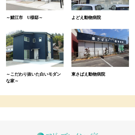
～鯖江市 U様邸～
よどえ動物病院
～こだわり抜いた白いモダン
東さばえ動物病院
な家～