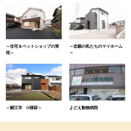
～住宅＆ペットショップの実
～念願の私たちのマイホーム
現～
～
～鯖江市 O様邸～
よどえ動物病院