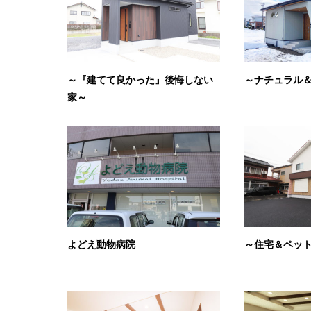
～『建てて良かった』後悔しない
～ナチュラル
家～
よどえ動物病院
～住宅＆ペッ