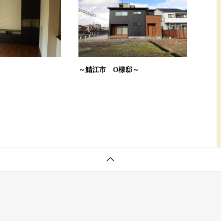
～
～鯖江市 O様邸～