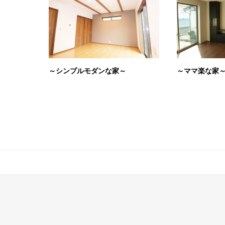
～シンプルモダンな家～
～ママ楽な家