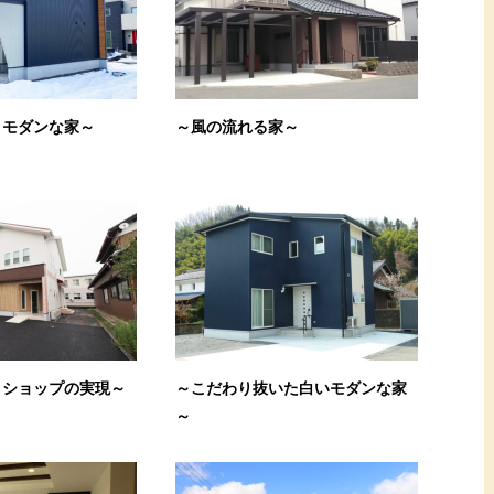
＆モダンな家～
～風の流れる家～
トショップの実現～
～こだわり抜いた白いモダンな家
～