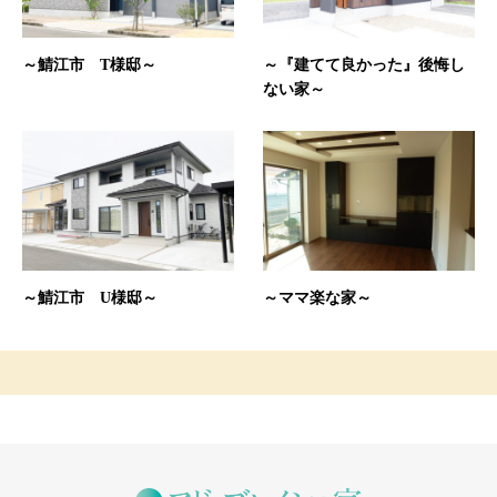
～鯖江市 T様邸～
～『建てて良かった』後悔し
ない家～
～鯖江市 U様邸～
～ママ楽な家～