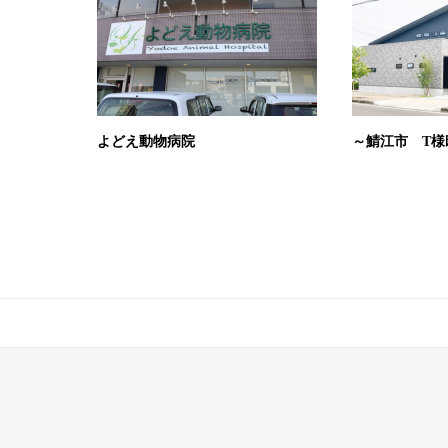
よどえ動物病院
～鯖江市 T様