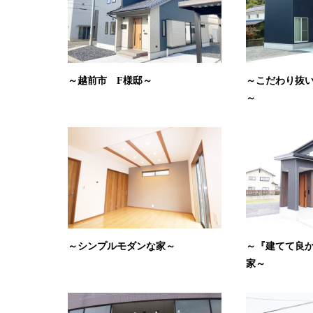
～越前市 F様邸～
～こだわり抜
～
～シンプルモダンな家～
～『建てて良
家～