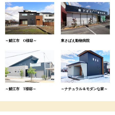
～鯖江市 O様邸～
東さばえ動物病院
～鯖江市 T様邸～
～ナチュラル＆モダンな家～