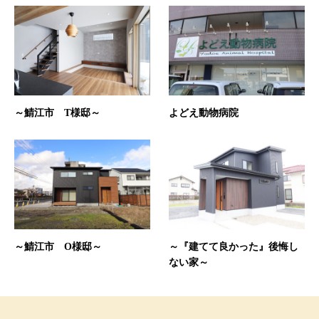
～鯖江市 T様邸～
よどえ動物病院
～鯖江市 O様邸～
～『建てて良かった』後悔し
ない家～