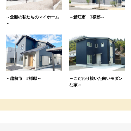
～念願の私たちのマイホーム
～鯖江市 T様邸～
～
～越前市 F様邸～
～こだわり抜いた白いモダン
な家～