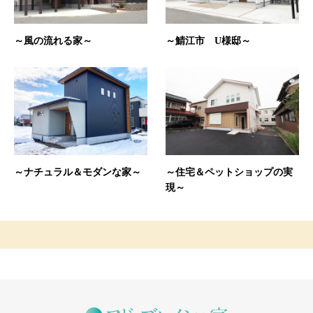
～風の流れる家～
～鯖江市 U様邸～
～ナチュラル＆モダンな家～
～住宅＆ペットショップの実
現～