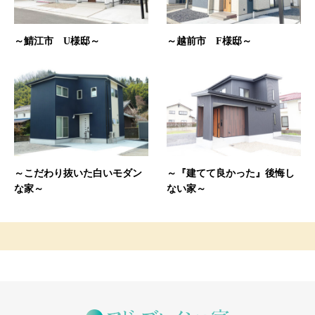
～鯖江市 U様邸～
～越前市 F様邸～
～こだわり抜いた白いモダン
～『建てて良かった』後悔し
な家～
ない家～