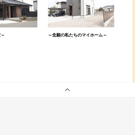
家～
～念願の私たちのマイホーム～