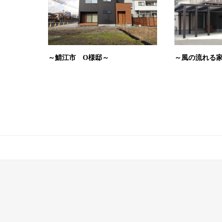
～鯖江市 O様邸～
～風の流れる