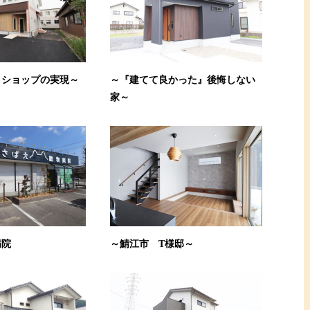
トショップの実現～
～『建てて良かった』後悔しない
家～
病院
～鯖江市 T様邸～