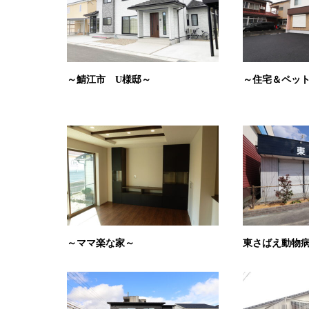
～鯖江市 U様邸～
～住宅＆ペッ
～ママ楽な家～
東さばえ動物