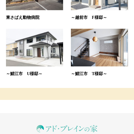
東さばえ動物病院
～越前市 F様邸～
～鯖江市 U様邸～
～鯖江市 T様邸～