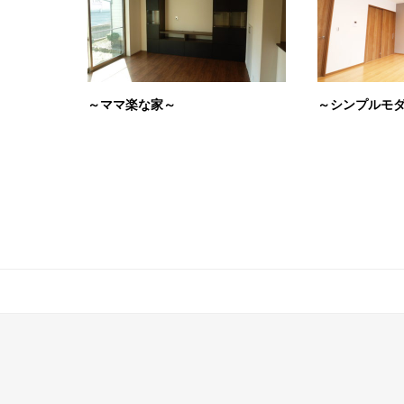
～ママ楽な家～
～シンプルモ