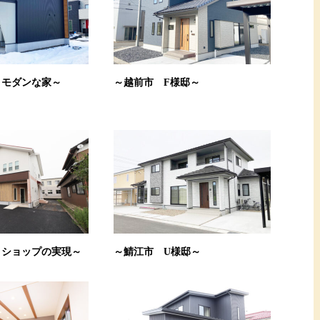
＆モダンな家～
～越前市 F様邸～
トショップの実現～
～鯖江市 U様邸～