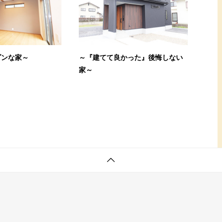
ダンな家～
～『建てて良かった』後悔しない
家～