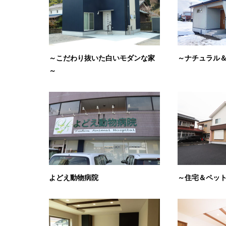
～こだわり抜いた白いモダンな家
～ナチュラル
～
よどえ動物病院
～住宅＆ペッ