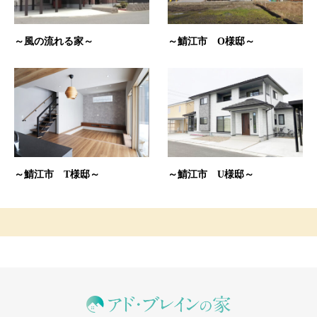
～風の流れる家～
～鯖江市 O様邸～
～鯖江市 T様邸～
～鯖江市 U様邸～