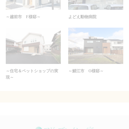
～越前市 F様邸～
よどえ動物病院
～住宅＆ペットショップの実
～鯖江市 O様邸～
現～