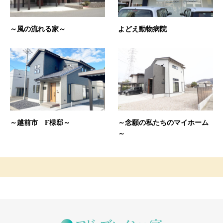
～風の流れる家～
よどえ動物病院
～越前市 F様邸～
～念願の私たちのマイホーム
～