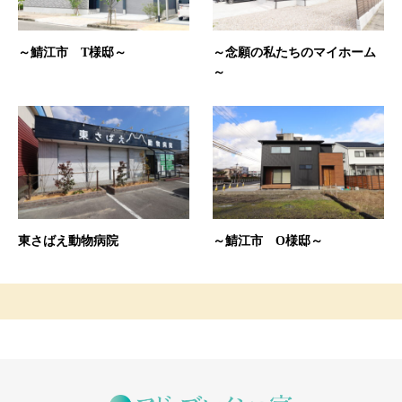
～鯖江市 T様邸～
～念願の私たちのマイホーム
～
東さばえ動物病院
～鯖江市 O様邸～