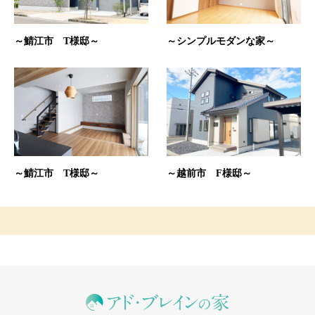
～鯖江市 T様邸～
～シンプルモダンな家～
～鯖江市 T様邸～
～越前市 F様邸～