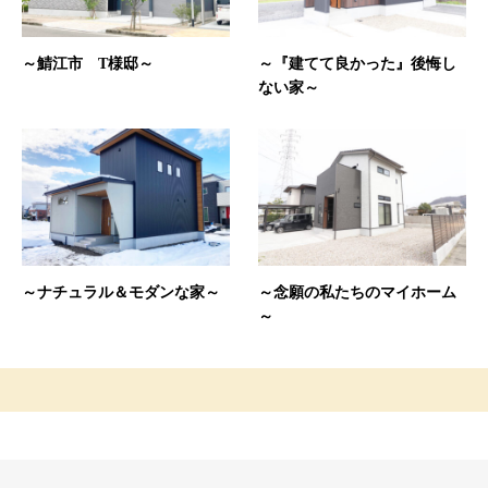
～鯖江市 T様邸～
～『建てて良かった』後悔し
ない家～
～ナチュラル＆モダンな家～
～念願の私たちのマイホーム
～