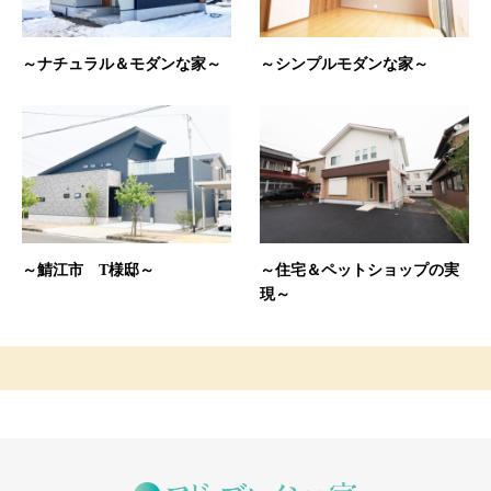
～ナチュラル＆モダンな家～
～シンプルモダンな家～
～鯖江市 T様邸～
～住宅＆ペットショップの実
現～