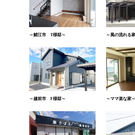
～鯖江市 T様邸～
～風の流れる
～越前市 F様邸～
～ママ楽な家