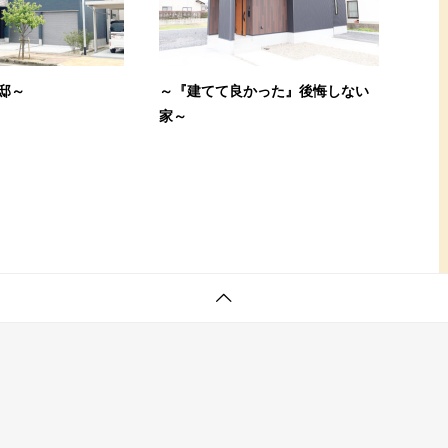
邸～
～『建てて良かった』後悔しない
家～