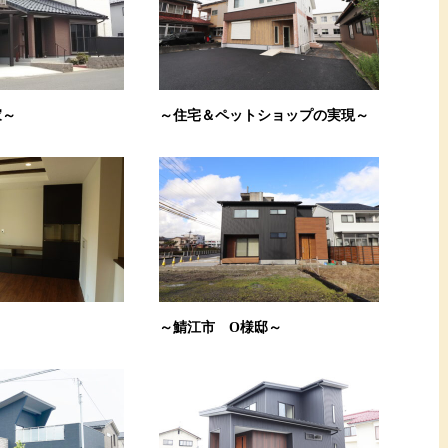
家～
～住宅＆ペットショップの実現～
～
～鯖江市 O様邸～