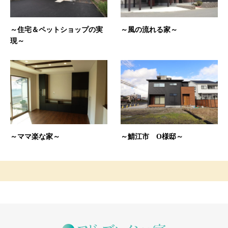
～住宅＆ペットショップの実
～風の流れる家～
現～
～ママ楽な家～
～鯖江市 O様邸～