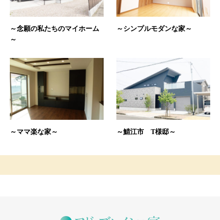
～念願の私たちのマイホーム
～シンプルモダンな家～
～
～ママ楽な家～
～鯖江市 T様邸～