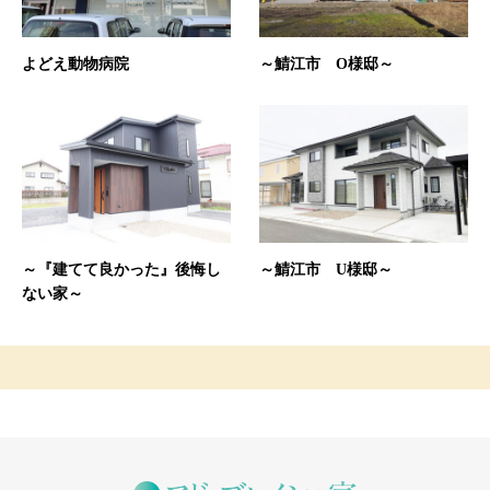
よどえ動物病院
～鯖江市 O様邸～
～『建てて良かった』後悔し
～鯖江市 U様邸～
ない家～