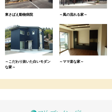
東さばえ動物病院
～風の流れる家～
～こだわり抜いた白いモダン
～ママ楽な家～
な家～