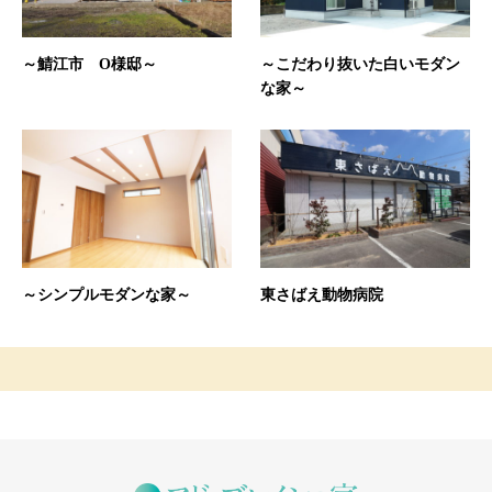
～鯖江市 O様邸～
～こだわり抜いた白いモダン
な家～
～シンプルモダンな家～
東さばえ動物病院