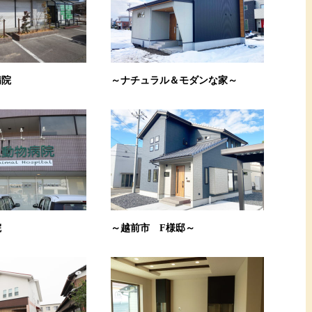
病院
～ナチュラル＆モダンな家～
院
～越前市 F様邸～