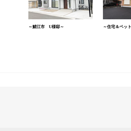
～鯖江市 U様邸～
～住宅＆ペッ