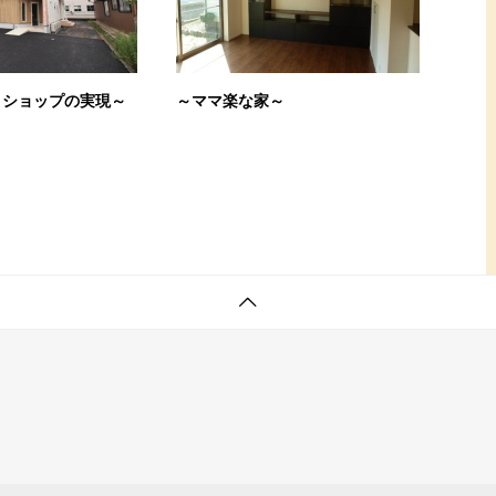
トショップの実現～
～ママ楽な家～