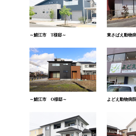
～鯖江市 T様邸～
東さばえ動物
～鯖江市 O様邸～
よどえ動物病