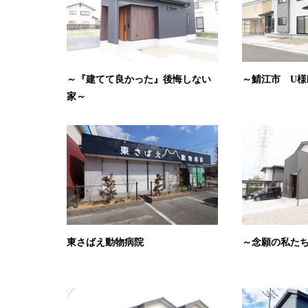
～『建てて良かった』後悔しない
～鯖江市 U様
家～
東さばえ動物病院
～念願の私た