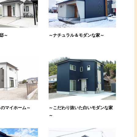
邸～
～ナチュラル＆モダンな家～
ちのマイホーム～
～こだわり抜いた白いモダンな家
～