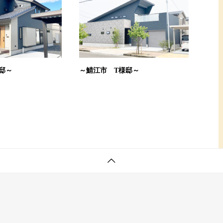
邸～
～鯖江市 T様邸～