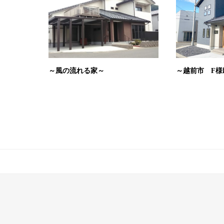
～風の流れる家～
～越前市 F様