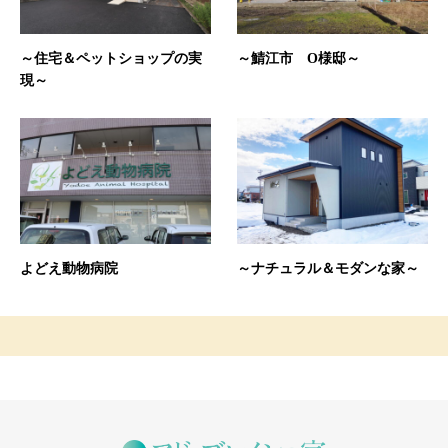
～住宅＆ペットショップの実
～鯖江市 O様邸～
現～
よどえ動物病院
～ナチュラル＆モダンな家～