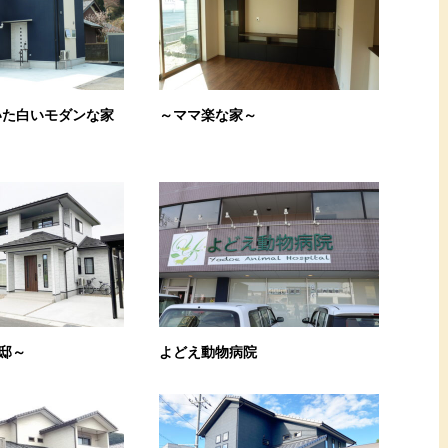
いた白いモダンな家
～ママ楽な家～
邸～
よどえ動物病院