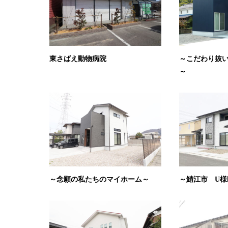
東さばえ動物病院
～こだわり抜
～
～念願の私たちのマイホーム～
～鯖江市 U様