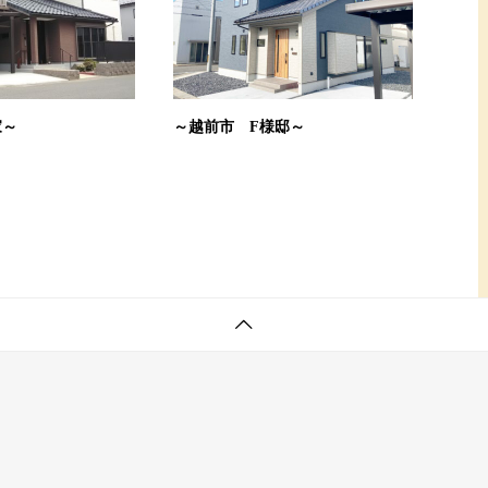
家～
～越前市 F様邸～