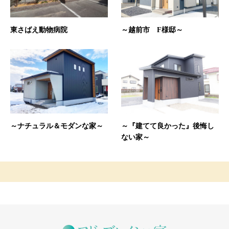
東さばえ動物病院
～越前市 F様邸～
～ナチュラル＆モダンな家～
～『建てて良かった』後悔し
ない家～