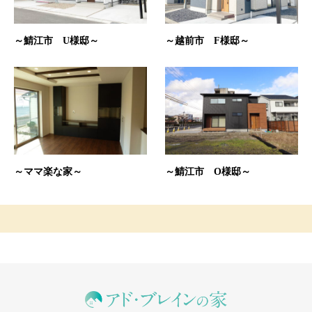
～鯖江市 U様邸～
～越前市 F様邸～
～ママ楽な家～
～鯖江市 O様邸～