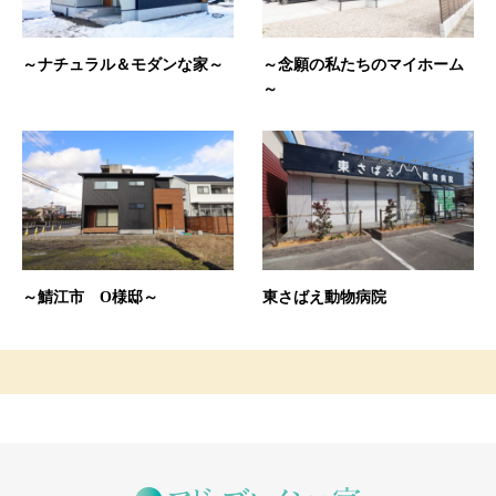
～ナチュラル＆モダンな家～
～念願の私たちのマイホーム
～
～鯖江市 O様邸～
東さばえ動物病院