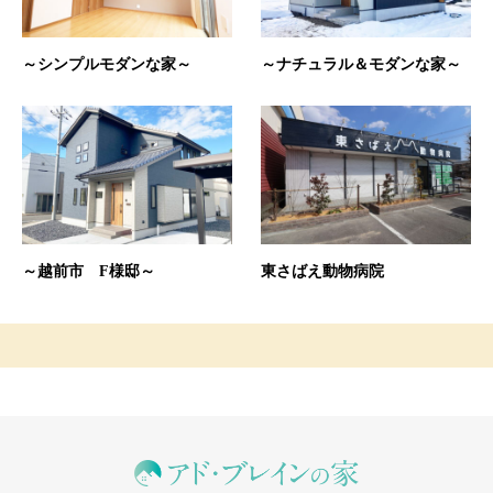
～シンプルモダンな家～
～ナチュラル＆モダンな家～
～越前市 F様邸～
東さばえ動物病院