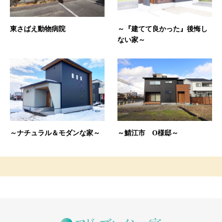
東さばえ動物病院
～『建てて良かった』後悔し
ない家～
～ナチュラル＆モダンな家～
～鯖江市 O様邸～