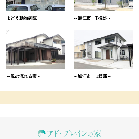
よどえ動物病院
～鯖江市 T様邸～
～風の流れる家～
～鯖江市 U様邸～