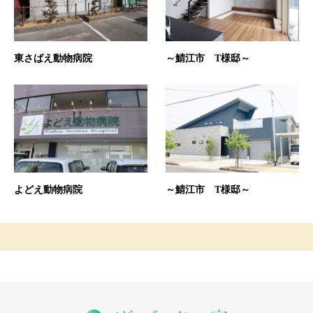
東さばえ動物病院
～鯖江市 T様邸～
よどえ動物病院
～鯖江市 T様邸～