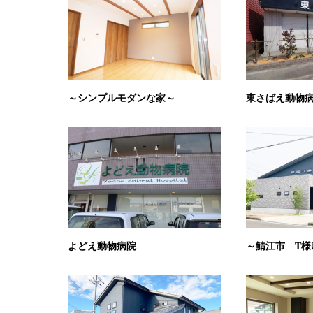
～シンプルモダンな家～
東さばえ動物
よどえ動物病院
～鯖江市 T様