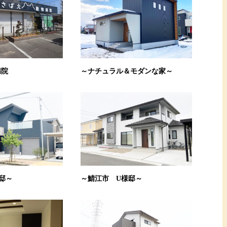
病院
～ナチュラル＆モダンな家～
邸～
～鯖江市 U様邸～