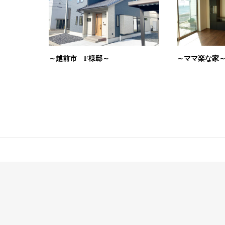
～越前市 F様邸～
～ママ楽な家