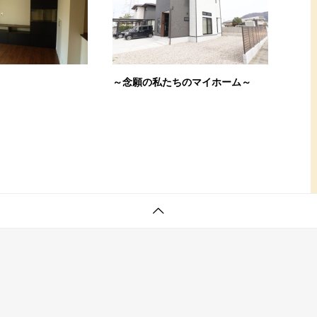
～
～念願の私たちのマイホーム～