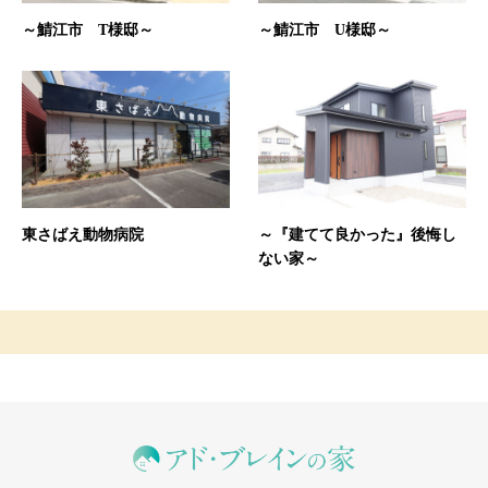
～鯖江市 T様邸～
～鯖江市 U様邸～
東さばえ動物病院
～『建てて良かった』後悔し
ない家～