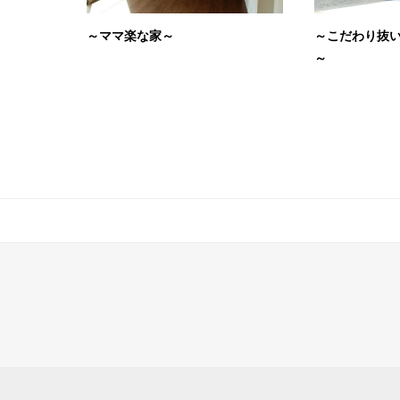
～ママ楽な家～
～こだわり抜
～