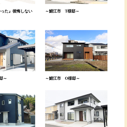
かった』後悔しない
～鯖江市 T様邸～
邸～
～鯖江市 O様邸～