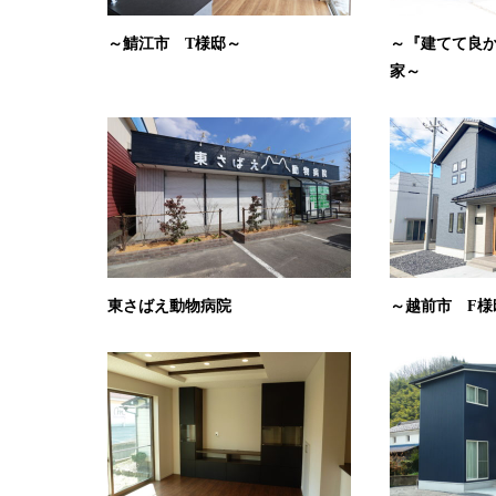
～鯖江市 T様邸～
～『建てて良
家～
東さばえ動物病院
～越前市 F様