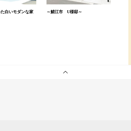
いた白いモダンな家
～鯖江市 U様邸～