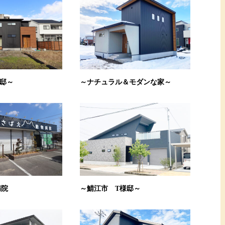
邸～
～ナチュラル＆モダンな家～
病院
～鯖江市 T様邸～