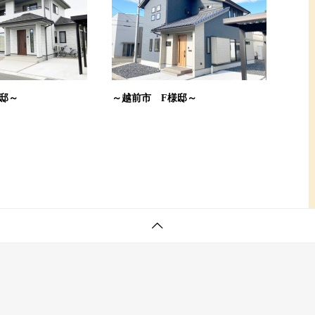
邸～
～越前市 F様邸～