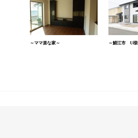
～ママ楽な家～
～鯖江市 U様