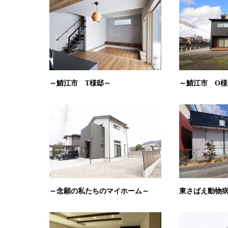
～鯖江市 T様邸～
～鯖江市 O様
～念願の私たちのマイホーム～
東さばえ動物