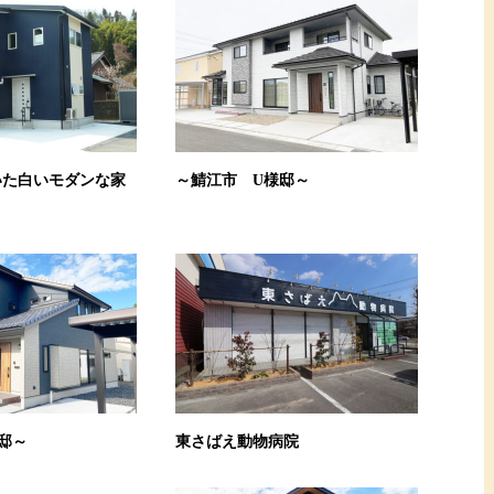
いた白いモダンな家
～鯖江市 U様邸～
邸～
東さばえ動物病院