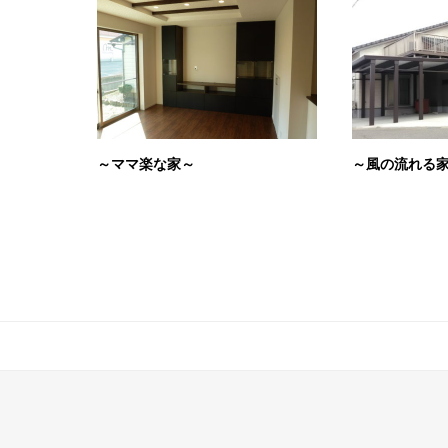
～ママ楽な家～
～風の流れる