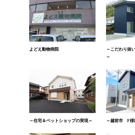
よどえ動物病院
～こだわり抜
～
～住宅＆ペットショップの実現～
～越前市 F様