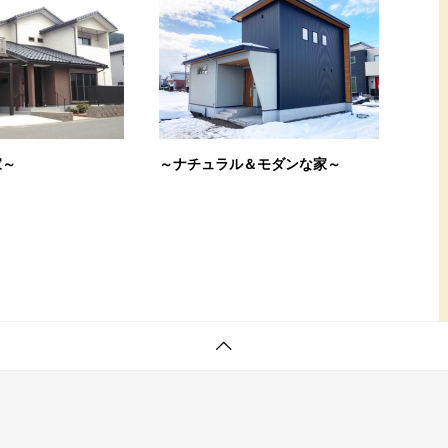
家～
～ナチュラル＆モダンな家～