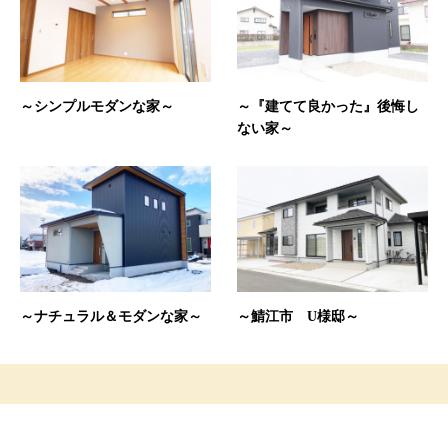
～シンプルモダンな家～
～『建てて良かった』後悔し
ない家～
～ナチュラル＆モダンな家～
～鯖江市 U様邸～